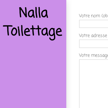
Nalla
Votre nom (obl
Toilettage
Votre adresse 
Votre messag