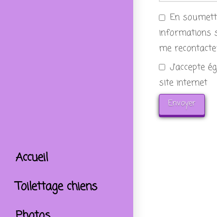
En soumetta
informations s
me recontacter
J'accepte é
site internet
Accueil
Toilettage chiens
Photos